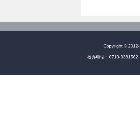
Copyright © 
校办电话：0710-3381562