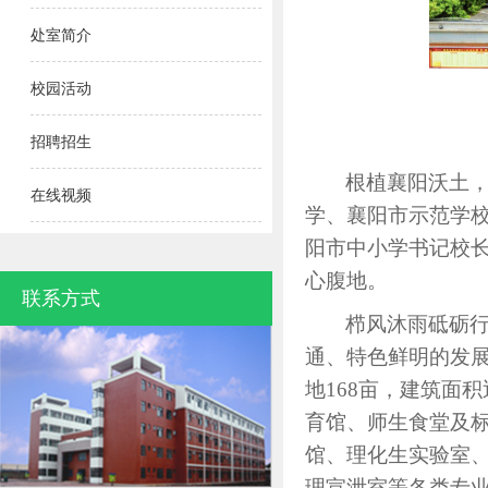
处室简介
校园活动
招聘招生
根植
襄阳
沃土
在线视频
学、襄阳市示范学
阳市中小学书记校
心腹地。
联系方式
栉风沐雨砥砺
通、特色鲜明的发
地168亩，建筑面
育馆、师生食堂及
馆、理化生实验室
理宣泄室等各类专